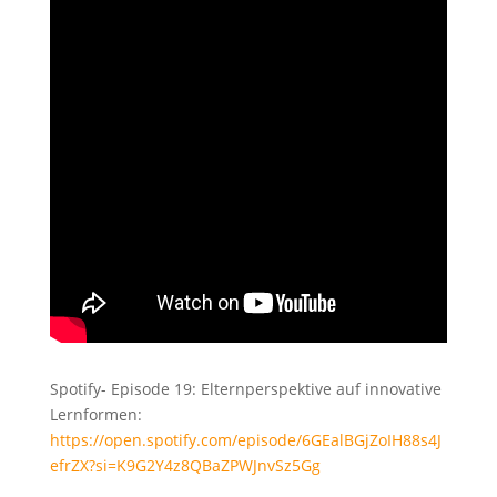
Spotify- Episode 19: Elternperspektive auf innovative
Lernformen:
https://open.spotify.com/episode/6GEalBGjZoIH88s4J
efrZX?si=K9G2Y4z8QBaZPWJnvSz5Gg