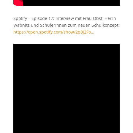
Spotify – Episode 17: Interview mit Frau Obst, Herrn
Wabnitz und SchülerInnen zum neuen Schulkonzept:
https://open.spotify.com/show/2p0J2Fo…