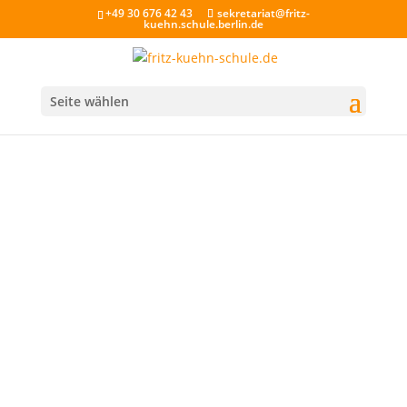
+49 30 676 42 43
sekretariat@fritz-
kuehn.schule.berlin.de
Seite wählen
Musikvideo der Klasse 10d
Die Klasse 10d hat eine Woche lang eigene
Rap-Texte geschrieben, die eine Motivation für
die 16-jährigen sein sollten, sich mit dem
Thema „Europawahl “ zu beschäftigen und
wählen zu gehen. Hier könnt ihr das