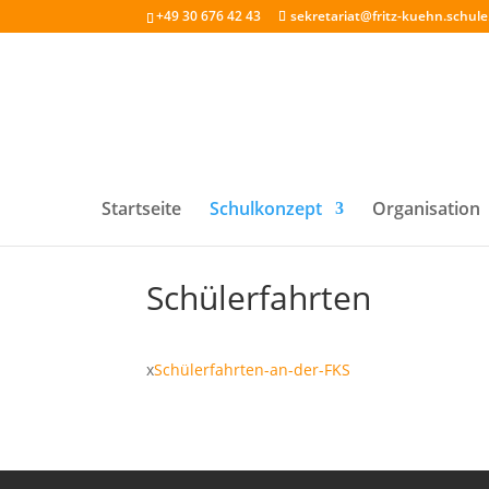
+49 30 676 42 43
sekretariat@fritz-kuehn.schule.
Startseite
Schulkonzept
Organisation
Schülerfahrten
x
Schülerfahrten-an-der-FKS