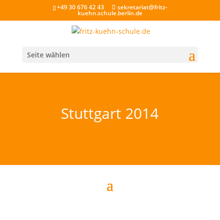
+49 30 676 42 43
sekretariat@fritz-
kuehn.schule.berlin.de
Seite wählen
Stuttgart 2014