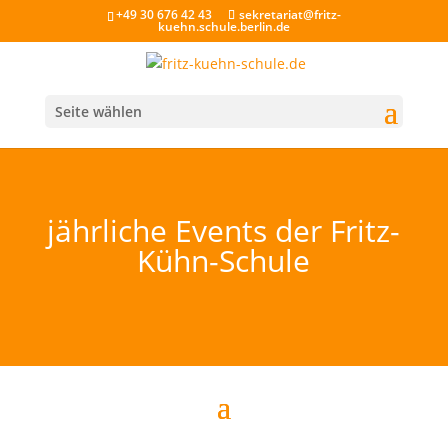
+49 30 676 42 43
sekretariat@fritz-
kuehn.schule.berlin.de
Seite wählen
jährliche Events der Fritz-
Kühn-Schule