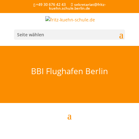
+49 30 676 42 43
sekretariat@fritz-
kuehn.schule.berlin.de
Seite wählen
BBI Flughafen Berlin