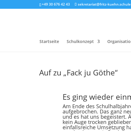
+49 30 676 42 43
sekretariat@fritz-kuehn.schule.
Startseite
Schulkonzept
Organisati
Auf zu „Fack ju Göthe“
Es ging wieder ei
Am Ende des Schulhalbjahr
aufgebrochen. Das ganz neu
und es hat uns begeistert. 
kein Auge trocken geblieben
einfallsreiche Umsetzung h